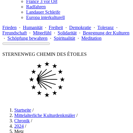
France 3 vor Ort
Radfahren
Landauer Schleife
Europa interkulturell
Frieden
·
Humanität
·
Freiheit
·
Demokratie
·
Toleranz
·
Freundschaft
·
Mitgefühl
·
Solidarität
·
Begegnung der Kulturen
·
Schöpfung bewahren
·
Spiritualität
·
Meditation
STERNENWEG
CHEMIN DES ÉTOILES
Startseite
/
Mittelalterliche Kulturdenkmäler
/
Chronik
/
2024
/
Metz