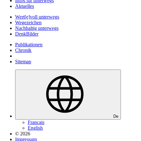
Infos für unterwegs
Aktuelles
Wert[e]voll unterwegs
Wegezeichen
Nachhaltig unterwegs
DenkBilder
Publikationen
Chronik
Sitemap
De
Français
English
© 2026
Impressum