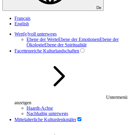
De
Français
English
Wert[e]voll unterwegs
Ebene der Werte
Ebene der Emotionen
Ebene der
Ökologie
Ebene der Spi­ri­tua­li­tät
Facettenreiche Kulturlandschaften
Untermenü
anzeigen
Haardt-Achse
Nachhaltig unterwegs
Mittelalterliche Kulturdenkmäler