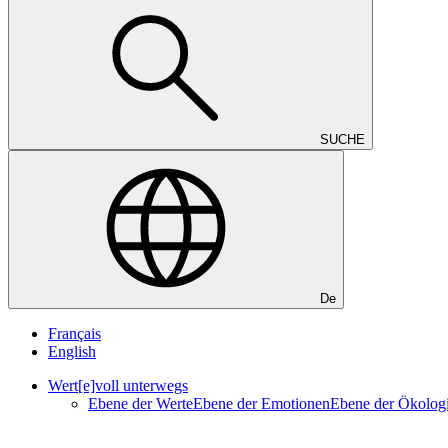
SUCHE
De
Français
English
Wert[e]voll unterwegs
Ebene der Werte
Ebene der Emotionen
Ebene der Ökolog