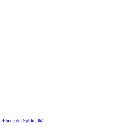
ie
Ebene der Spi­ri­tua­li­tät