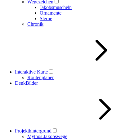
Wegezeichen
Jakobsmuscheln
Ornamente
Sterne
Chronik
Interaktive Karte
Routenplaner
DenkBilder
Projekthintergrund
Mythos Jakobswege