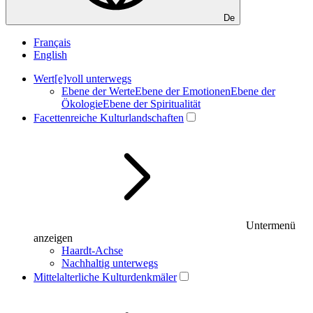
De
Français
English
Wert[e]voll unterwegs
Ebene der Werte
Ebene der Emotionen
Ebene der
Ökologie
Ebene der Spi­ri­tua­li­tät
Facettenreiche Kulturlandschaften
Untermenü
anzeigen
Haardt-Achse
Nachhaltig unterwegs
Mittelalterliche Kulturdenkmäler