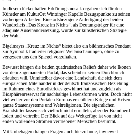
In diesem lückenhaften Erklärungsmosaik ergaben sich für den
Künstler am KulturOrt Wintringer Kapelle Bezugspunkte zu seinen
vorherigen Arbeiten. Eine ortsbezogene Anfertigung der beiden
Wandreliefs „Das Kreuz im Nichts“, als Deutungsträger für eine
adäquate Auseinandersetzung, wurde zur künstlerischen Strategie
der Wahl.
Bigelmayrs „Kreuz im Nichts“ bietet also ein bildnerisches Pendant
zur Symbolik tradierter religiöser Weltanschauungen, ohne zu
vergessen uns den Spiegel vorzuhalten.
Bewusst hängen die beiden quadratischen Reliefs daher wie Ikonen
vor dem zugemauerten Portal, das scheinbar keinen Durchbruch
erlauben will. Unmittelbar davor eine Landschaft, die sich dem
europäischen Miteinander in der deutsch-französischen Beziehung
im Rahmen eines Eurodistrictes gewidmet hat und zugleich als
Biosphärenreservat für nachhaltige Lebensformen wirbt. Doch nicht
viel weiter vor den Portalen Europas erschüttern Kriege und Krisen
ganze Staatensysteme und Weltreligionen. Die eigentlichen
Brandstifter lassen sich vielfach nicht ermitteln, aber der Brandherd
lodert und vertreibt. Der Blick auf das Weltgefüge ist von nicht
enden wollenden Strömen vertriebener Menschen bestimmt.
Mit Unbehagen drängen Fragen auch hierzulande, inwieweit