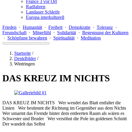
France 3 vor Ort
Radfahren
Landauer Schleife
Europa interkulturell
Frieden
·
Humanität
·
Freiheit
·
Demokratie
·
Toleranz
·
Freundschaft
·
Mitgefühl
·
Solidarität
·
Begegnung der Kulturen
·
Schöpfung bewahren
·
Spiritualität
·
Meditation
Startseite
/
DenkBilder
/
Wintringen
DAS KREUZ IM NICHTS
DAS KREUZ IM NICHTS Wer wendet das Blatt entfaltet die
Linien Wer bestimmt die Richtung im Gegenüber aus dem Nichts
Wer umarmt das Fremde hinter dem entleerten Raum als wären es
Schwester und Bruder Wer versöhnt die Pole im goldenen Schnitt
Der wandelt das Selbst