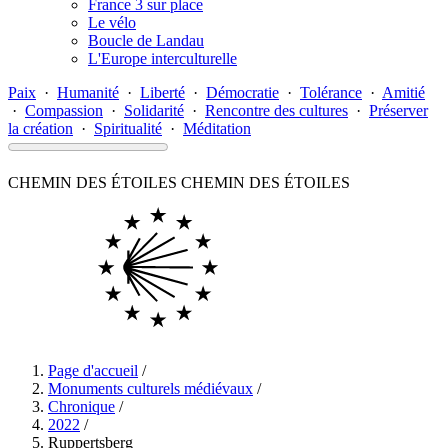
France 3 sur place
Le vélo
Boucle de Landau
L'Europe interculturelle
Paix
·
Humanité
·
Liberté
·
Démocratie
·
Tolérance
·
Amitié
·
Compassion
·
Solidarité
·
Rencontre des cultures
·
Préserver
la création
·
Spiritualité
·
Méditation
CHEMIN DES ÉTOILES
CHEMIN DES ÉTOILES
Page d'accueil
/
Monuments culturels médiévaux
/
Chronique
/
2022
/
Ruppertsberg