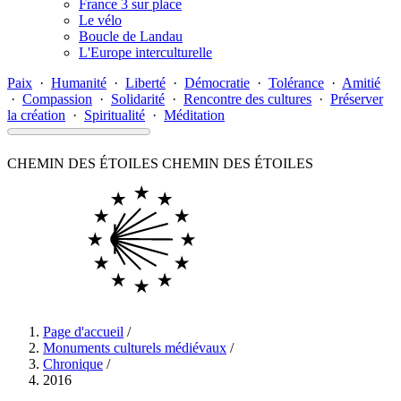
France 3 sur place
Le vélo
Boucle de Landau
L'Europe interculturelle
Paix
·
Humanité
·
Liberté
·
Démocratie
·
Tolérance
·
Amitié
·
Compassion
·
Solidarité
·
Rencontre des cultures
·
Préserver
la création
·
Spiritualité
·
Méditation
CHEMIN DES ÉTOILES
CHEMIN DES ÉTOILES
Page d'accueil
/
Monuments culturels médiévaux
/
Chronique
/
2016