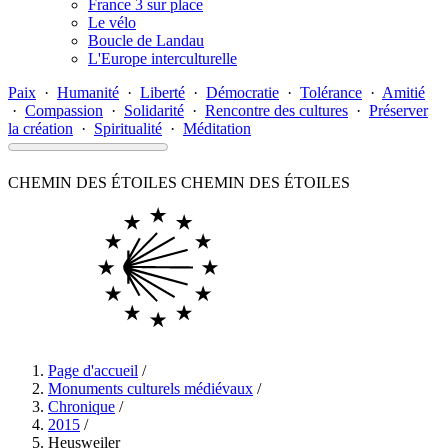
France 3 sur place
Le vélo
Boucle de Landau
L'Europe interculturelle
Paix
·
Humanité
·
Liberté
·
Démocratie
·
Tolérance
·
Amitié
·
Compassion
·
Solidarité
·
Rencontre des cultures
·
Préserver
la création
·
Spiritualité
·
Méditation
CHEMIN DES ÉTOILES
CHEMIN DES ÉTOILES
Page d'accueil
/
Monuments culturels médiévaux
/
Chronique
/
2015
/
Heusweiler