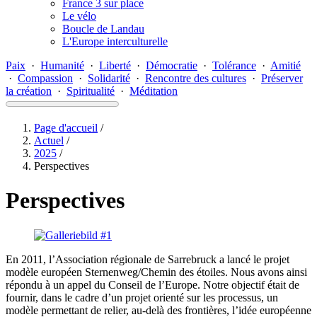
France 3 sur place
Le vélo
Boucle de Landau
L'Europe interculturelle
Paix
·
Humanité
·
Liberté
·
Démocratie
·
Tolérance
·
Amitié
·
Compassion
·
Solidarité
·
Rencontre des cultures
·
Préserver
la création
·
Spiritualité
·
Méditation
Page d'accueil
/
Actuel
/
2025
/
Perspectives
Perspectives
En 2011, l’Association régionale de Sarrebruck a lancé le projet
modèle européen Sternenweg/
Chemin des étoiles. Nous avons ainsi
répondu à un appel du Conseil de l’Europe. Notre objectif était de
fournir, dans le cadre d’un projet orienté sur les processus, un
modèle permettant de relier, au-delà des frontières, l’idée européenne