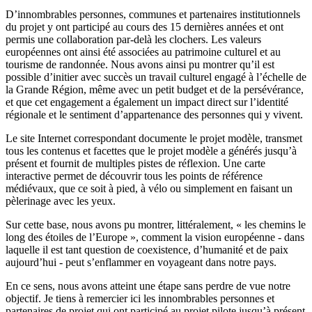
D’innombrables personnes, communes et partenaires institutionnels
du projet y ont participé au cours des 15 dernières années et ont
permis une collaboration par-delà les clochers. Les valeurs
européennes ont ainsi été associées au patrimoine culturel et au
tourisme de randonnée. Nous avons ainsi pu montrer qu’il est
possible d’initier avec succès un travail culturel engagé à l’échelle de
la Grande Région, même avec un petit budget et de la persévérance,
et que cet engagement a également un impact direct sur l’identité
régionale et le sentiment d’appartenance des personnes qui y vivent.
Le site Internet correspondant documente le projet modèle, transmet
tous les contenus et facettes que le projet modèle a générés jusqu’à
présent et fournit de multiples pistes de réflexion. Une carte
interactive permet de découvrir tous les points de référence
médiévaux, que ce soit à pied, à vélo ou simplement en faisant un
pèlerinage avec les yeux.
Sur cette base, nous avons pu montrer, littéralement, « les chemins le
long des étoiles de l’Europe », comment la vision européenne - dans
laquelle il est tant question de coexistence, d’humanité et de paix
aujourd’hui - peut s’enflammer en voyageant dans notre pays.
En ce sens, nous avons atteint une étape sans perdre de vue notre
objectif. Je tiens à remercier ici les innombrables personnes et
partenaires de projet qui ont participé au projet pilote jusqu’à présent